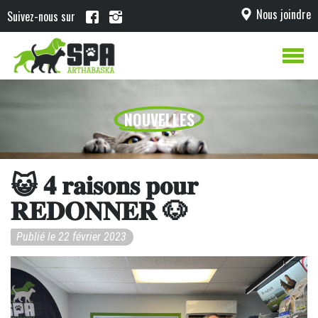
Nous joindre
Suivez-nous sur
NOUVELLES
😺 𝟒 𝐫𝐚𝐢𝐬𝐨𝐧𝐬 𝐩𝐨𝐮𝐫
𝐑𝐄𝐃𝐎𝐍𝐍𝐄𝐑 🐶
Publié le 22 février 2023