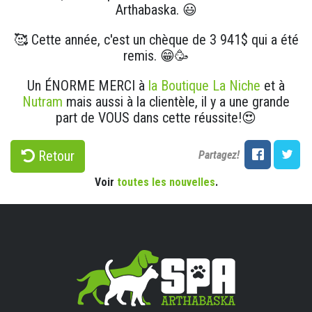
Arthabaska. 😃
🥰 Cette année, c'est un chèque de 3 941$ qui a été
remis. 😁🥳
Un ÉNORME MERCI à
la Boutique La Niche
et à
Nutram
mais aussi à la clientèle, il y a une grande
part de VOUS dans cette réussite!😍
Retour
Partagez!
Voir
toutes les nouvelles
.