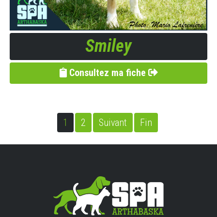
Smiley
Consultez ma fiche
1
2
Suivant
Fin